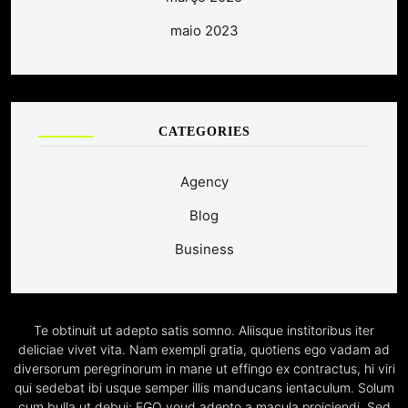
maio 2023
CATEGORIES
Agency
Blog
Business
Te obtinuit ut adepto satis somno. Aliisque institoribus iter
deliciae vivet vita. Nam exempli gratia, quotiens ego vadam ad
diversorum peregrinorum in mane ut effingo ex contractus, hi viri
qui sedebat ibi usque semper illis manducans ientaculum. Solum
cum bulla ut debui; EGO youd adepto a macula proiciendi. Sed