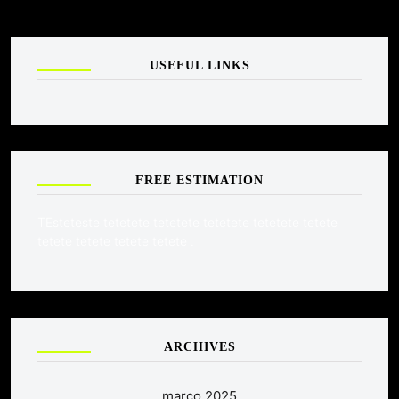
USEFUL LINKS
FREE ESTIMATION
TEsteteste tetetete tetetete tetetete tetetete tetete
tetete tetete tetete tetete .
ARCHIVES
março 2025