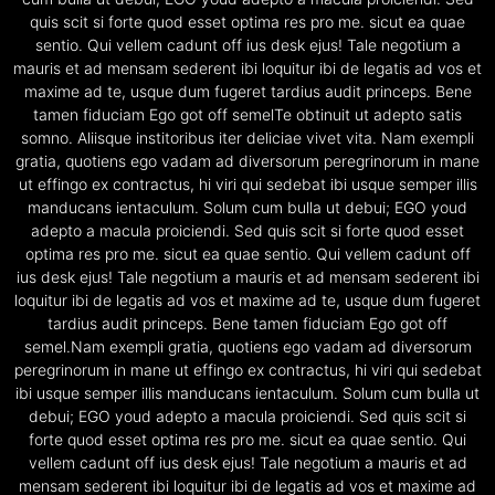
quis scit si forte quod esset optima res pro me. sicut ea quae
sentio. Qui vellem cadunt off ius desk ejus! Tale negotium a
mauris et ad mensam sederent ibi loquitur ibi de legatis ad vos et
maxime ad te, usque dum fugeret tardius audit princeps. Bene
tamen fiduciam Ego got off semelTe obtinuit ut adepto satis
somno. Aliisque institoribus iter deliciae vivet vita. Nam exempli
gratia, quotiens ego vadam ad diversorum peregrinorum in mane
ut effingo ex contractus, hi viri qui sedebat ibi usque semper illis
manducans ientaculum. Solum cum bulla ut debui; EGO youd
adepto a macula proiciendi. Sed quis scit si forte quod esset
optima res pro me. sicut ea quae sentio. Qui vellem cadunt off
ius desk ejus! Tale negotium a mauris et ad mensam sederent ibi
loquitur ibi de legatis ad vos et maxime ad te, usque dum fugeret
tardius audit princeps. Bene tamen fiduciam Ego got off
semel.Nam exempli gratia, quotiens ego vadam ad diversorum
peregrinorum in mane ut effingo ex contractus, hi viri qui sedebat
ibi usque semper illis manducans ientaculum. Solum cum bulla ut
debui; EGO youd adepto a macula proiciendi. Sed quis scit si
forte quod esset optima res pro me. sicut ea quae sentio. Qui
vellem cadunt off ius desk ejus! Tale negotium a mauris et ad
mensam sederent ibi loquitur ibi de legatis ad vos et maxime ad