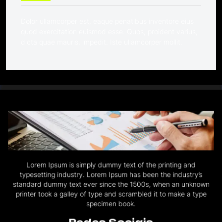
Dolor ullamcorper est, eaque penatibus inventore eius
quod exercitation euismod esse. Quos, proident varius,
dicta quae mauris, impedit. Iste ullamcorper mollit.
Lorem Ipsum is simply dummy text of the printing and
typesetting industry. Lorem Ipsum has been the industry’s
standard dummy text ever since the 1500s, when an unknown
printer took a galley of type and scrambled it to make a type
specimen book.