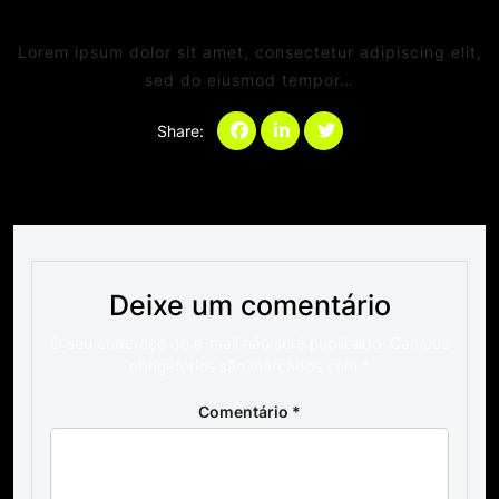
Comments
Lorem ipsum dolor sit amet, consectetur adipiscing elit,
sed do eiusmod tempor…
Share:
Categories:
Deixe um comentário
O seu endereço de e-mail não será publicado.
Campos
obrigatórios são marcados com
*
Comentário
*