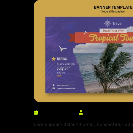
março 10, 2025
netdaniel@msn.com
Lorem ipsum dolor sit amet, consectetur adi