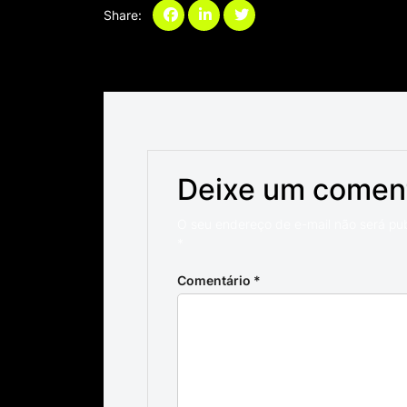
Share:
Categories:
Deixe um comen
O seu endereço de e-mail não será pu
*
Comentário
*