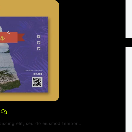
0 Comments
piscing elit, sed do eiusmod tempor…