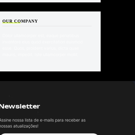
OUR COMPANY
Dolor ullamcorper est, eaque penatibus
inventore eius quod exercitation euismod
esse. Quos, proident varius, dicta quae
mauris, impedit. Iste ullamcorper mollit.
Newsletter
ssine nossa lista de e-mails para receber as
ossas atualizações!