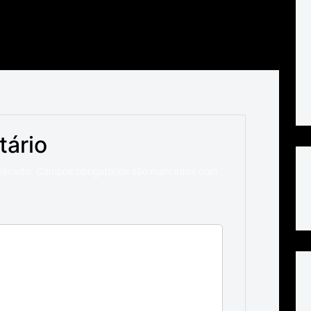
tário
blicado.
Campos obrigatórios são marcados com