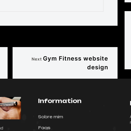
Gym Fitness website
Next
design
Information
A
Sobre mim
n
Faqs
and