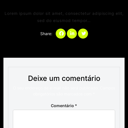
Comments
Lorem ipsum dolor sit amet, consectetur adipiscing elit,
sed do eiusmod tempor…
Share:
Categories:
Deixe um comentário
O seu endereço de e-mail não será publicado.
Campos
obrigatórios são marcados com
*
Comentário
*