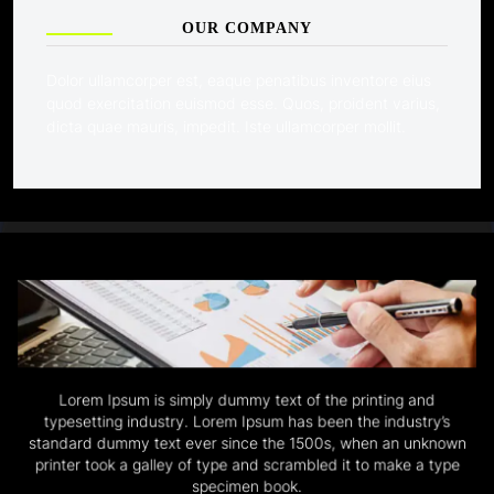
OUR COMPANY
Dolor ullamcorper est, eaque penatibus inventore eius
quod exercitation euismod esse. Quos, proident varius,
dicta quae mauris, impedit. Iste ullamcorper mollit.
Lorem Ipsum is simply dummy text of the printing and
typesetting industry. Lorem Ipsum has been the industry’s
standard dummy text ever since the 1500s, when an unknown
printer took a galley of type and scrambled it to make a type
specimen book.