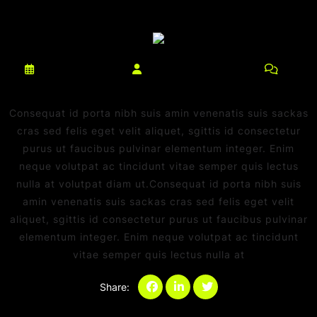
março 10, 2025
netdaniel@msn.com
0
Comments
Consequat id porta nibh suis amin venenatis suis sackas
cras sed felis eget velit aliquet, sgittis id consectetur
purus ut faucibus pulvinar elementum integer. Enim
neque volutpat ac tincidunt vitae semper quis lectus
nulla at volutpat diam ut.Consequat id porta nibh suis
amin venenatis suis sackas cras sed felis eget velit
aliquet, sgittis id consectetur purus ut faucibus pulvinar
elementum integer. Enim neque volutpat ac tincidunt
vitae semper quis lectus nulla at
Share: