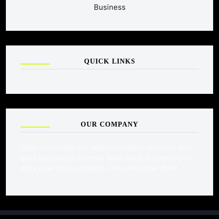
Business
QUICK LINKS
OUR COMPANY
Dolor ullamcorper est, eaque penatibus inventore eius
quod exercitation euismod esse. Quos, proident varius,
dicta quae mauris, impedit. Iste ullamcorper mollit.