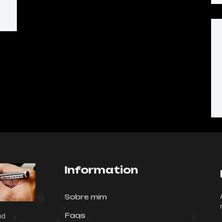
Information
A
Sobre mim
n
Faqs
and