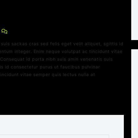
0 Comments
uis sackas cras sed felis eget velit aliquet, sgittis id
entum integer. Enim neque volutpat ac tincidunt vitae
.Consequat id porta nibh suis amin venenatis suis
tis id consectetur purus ut faucibus pulvinar
ncidunt vitae semper quis lectus nulla at