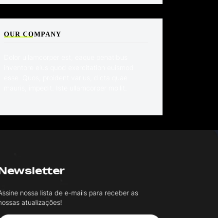
OUR COMPANY
Dolor ullamcorper est, eaque penatibus
inventore eius quod exercitation euismod
esse. Quos, proident varius, dicta quae
mauris, impedit. Iste ullamcorper mollit.
Newsletter
ssine nossa lista de e-mails para receber as
ossas atualizações!