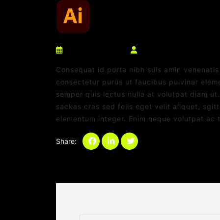
março 10, 2025
netdaniel@msn.com
Consequat id porta nibh suis amin venenatis s
consectetur purus ut faucibus pulvinar elem
semper quis lectus nulla at volutpat diam ut
sackas cras sed felis eget velit aliquet, sgit
elementum integer. Enim neque volutpat ac ti
Share:
Categories:
Sem categoria