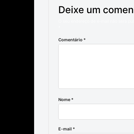
Deixe um comen
O seu endereço de e-mail não será pu
*
Comentário
*
Nome
*
E-mail
*