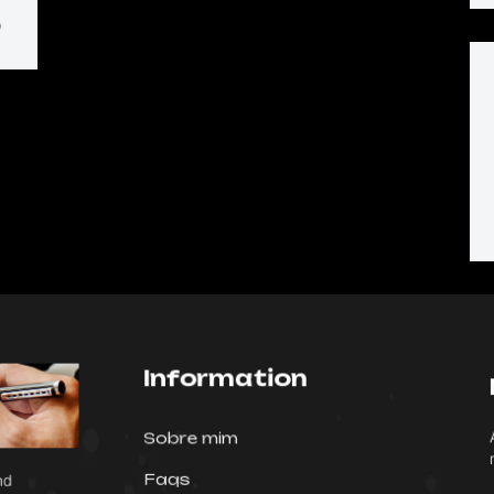
D
Information
A
Sobre mim
n
Faqs
and