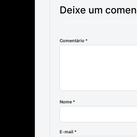
Deixe um comen
O seu endereço de e-mail não será pu
*
Comentário
*
Nome
*
E-mail
*