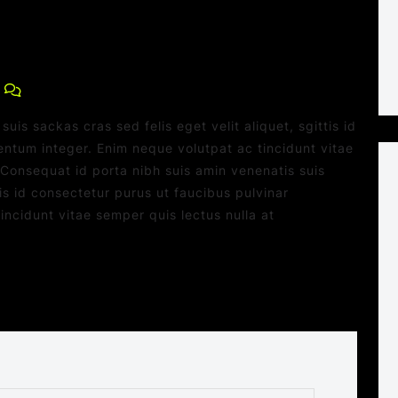
0 Comments
uis sackas cras sed felis eget velit aliquet, sgittis id
entum integer. Enim neque volutpat ac tincidunt vitae
.Consequat id porta nibh suis amin venenatis suis
tis id consectetur purus ut faucibus pulvinar
ncidunt vitae semper quis lectus nulla at