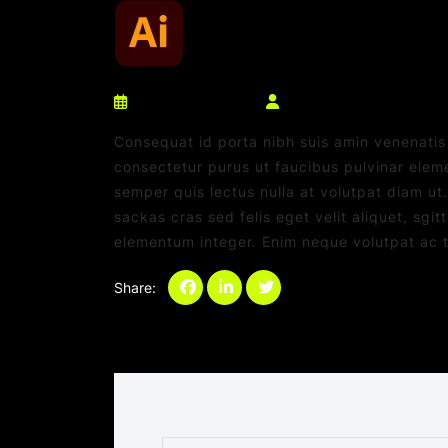
março 10, 2025
netdaniel@msn.com
Consequat id porta nibh suis amin venenatis s
consectetur purus ut faucibus pulvinar elem
semper quis lectus nulla at volutpat diam ut
sackas cras sed felis eget velit aliquet, sgit
elementum integer. Enim neque volutpat ac ti
Share:
Categories:
Sem categoria