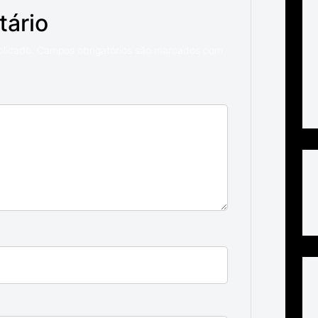
tário
blicado.
Campos obrigatórios são marcados com