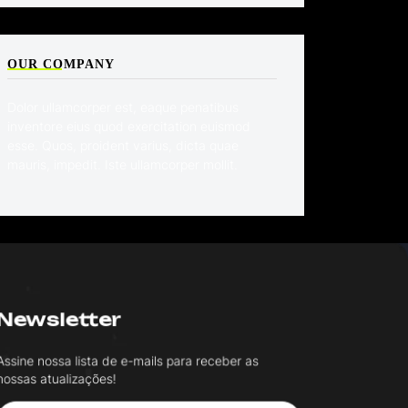
OUR COMPANY
Dolor ullamcorper est, eaque penatibus
inventore eius quod exercitation euismod
esse. Quos, proident varius, dicta quae
mauris, impedit. Iste ullamcorper mollit.
Newsletter
ssine nossa lista de e-mails para receber as
ossas atualizações!