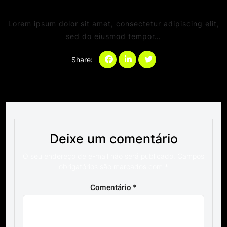
Comments
Lorem ipsum dolor sit amet, consectetur adipiscing elit,
sed do eiusmod tempor…
Share:
Categories:
Deixe um comentário
O seu endereço de e-mail não será publicado.
Campos
obrigatórios são marcados com
*
Comentário
*