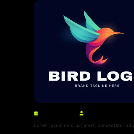
março 10, 2025
netdaniel@msn.com
Lorem ipsum dolor sit amet, consectetur adi