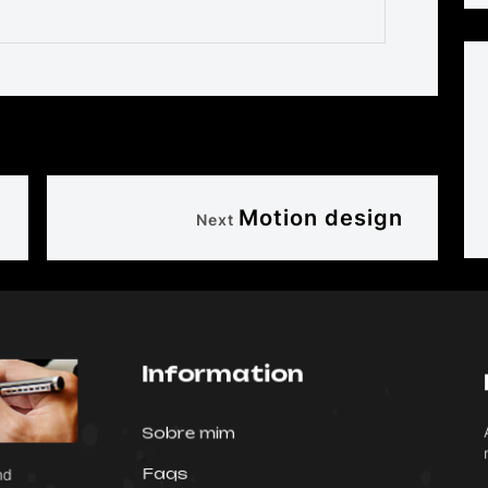
Motion design
Next
Information
A
Sobre mim
n
Faqs
and