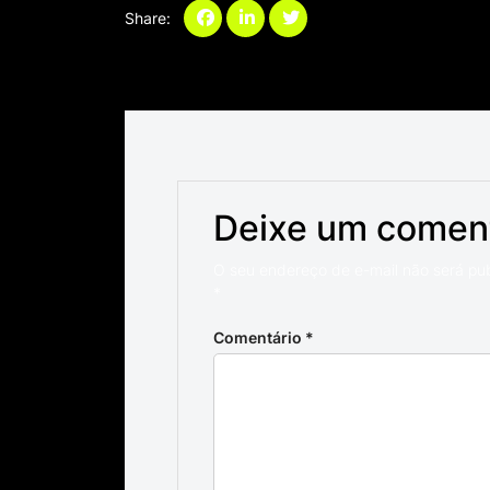
Share:
Categories:
Deixe um comen
O seu endereço de e-mail não será pu
*
Comentário
*