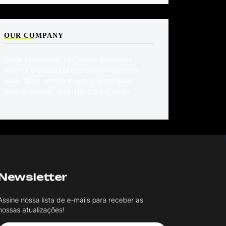
OUR COMPANY
Dolor ullamcorper est, eaque penatibus
inventore eius quod exercitation euismod
esse. Quos, proident varius, dicta quae
mauris, impedit. Iste ullamcorper mollit.
Newsletter
ssine nossa lista de e-mails para receber as
ossas atualizações!