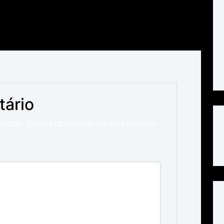
tário
blicado.
Campos obrigatórios são marcados com